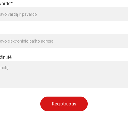
vardė*
žinutė
Registruotis